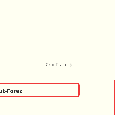
Croc’Train
ut-Forez