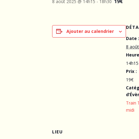
19€
8 août 2025 @ 14h15
-
18h30
DÉTA
Ajouter au calendrier
Date 
8 aoû
Heure
14h15
Prix :
19€
Catég
d’Évè
Train 
midi
LIEU