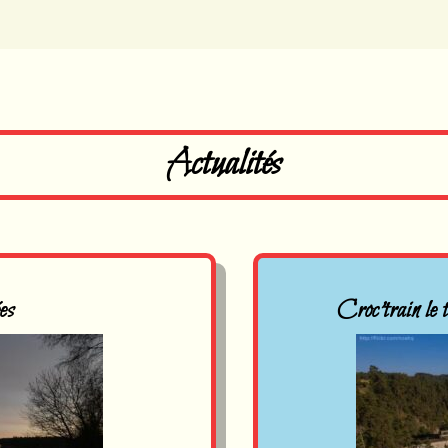
Actualités
es
Croc'train le 