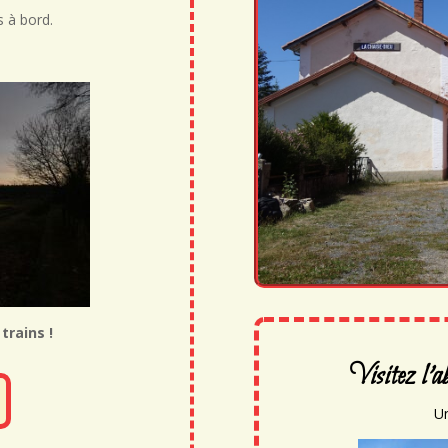
s à bord.
trains !
Visitez l'
U