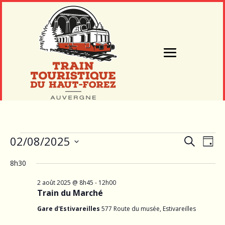
Évènements
Recherche
Navi
02/08/2025
Recherche
Jour
de
et
for
Sélectionnez
vues
8h30
navigation
2
une
Évèn
de
date.
août
2 août 2025 @ 8h45
-
12h00
vues
Train du Marché
2025
Évènemen
Gare d'Estivareilles
577 Route du musée, Estivareilles