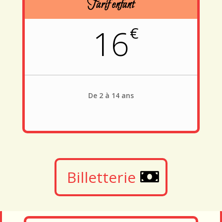
Tarif enfant
16
€
De 2 à 14 ans
Billetterie