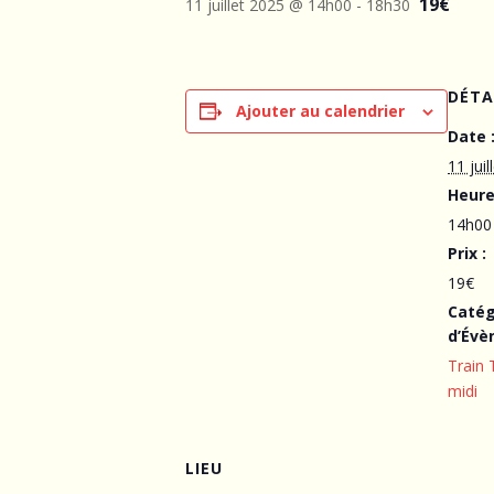
19€
11 juillet 2025 @ 14h00
-
18h30
DÉTA
Ajouter au calendrier
Date 
11 juil
Heure
14h00
Prix :
19€
Catég
d’Évè
Train 
midi
LIEU