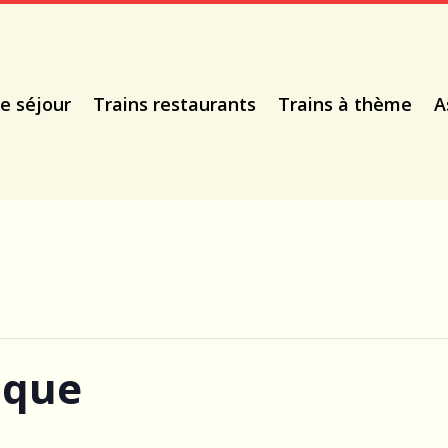
e séjour
Trains restaurants
Trains à thème
A
ique