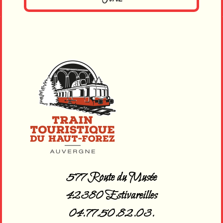
577 Route du Musée
42380 Estivareilles
04.77.50.82.03.