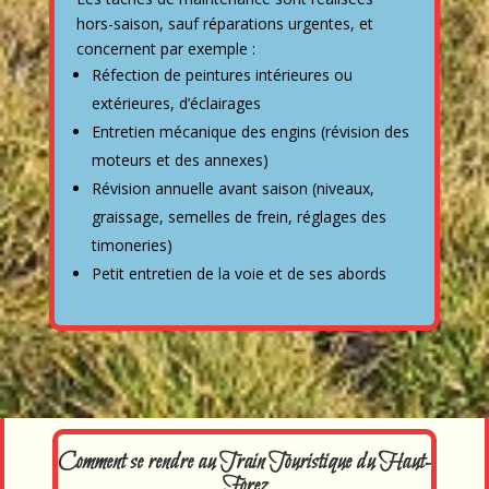
hors-saison, sauf réparations urgentes, et
concernent par exemple :
Réfection de peintures intérieures ou
extérieures, d’éclairages
Entretien mécanique des engins (révision des
moteurs et des annexes)
Révision annuelle avant saison (niveaux,
graissage, semelles de frein, réglages des
timoneries)
Petit entretien de la voie et de ses abords
Comment se rendre au Train Touristique du Haut-
Forez